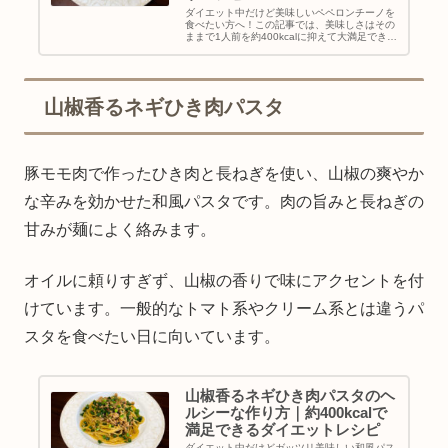
ダイエット中だけど美味しいペペロンチーノを
食べたい方へ！この記事では、美味しさはその
ままで1人前を約400kcalに抑えて大満足できる
ヘルシーな作り方をご紹介します。オイルを最
小限に抑える工夫やたっぷりキャベツでのかさ
増しなど、罪悪感ゼロで楽しめるダイエットレ
シピです。
山椒香るネギひき肉パスタ
豚モモ肉で作ったひき肉と長ねぎを使い、山椒の爽やか
な辛みを効かせた和風パスタです。肉の旨みと長ねぎの
甘みが麺によく絡みます。
オイルに頼りすぎず、山椒の香りで味にアクセントを付
けています。一般的なトマト系やクリーム系とは違うパ
スタを食べたい日に向いています。
山椒香るネギひき肉パスタのヘ
ルシーな作り方｜約400kcalで
満足できるダイエットレシピ
ダイエット中だけどガッツリ美味しい和風パス