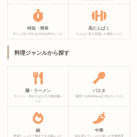
時短・簡単
高たんぱく
忙しい日に作れる10分以内のレシピ
たんぱく質も意識した満足レシピ
料理ジャンルから探す
麺・ラーメン
パスタ
ラーメン・焼きそばなどの満足麺レ
濃厚でも約400kcalに抑えたパスタ
シピ
鍋
中華
野菜たっぷりで満足できる鍋レシピ
油を抑えてしっかり楽しむ中華料理