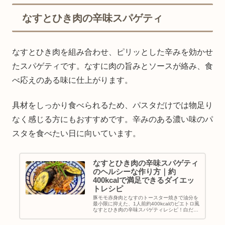
なすとひき肉の辛味スパゲティ
なすとひき肉を組み合わせ、ピリッとした辛みを効かせ
たスパゲティです。なすに肉の旨みとソースが絡み、食
べ応えのある味に仕上がります。
具材をしっかり食べられるため、パスタだけでは物足り
なく感じる方にもおすすめです。辛みのある濃い味のパ
スタを食べたい日に向いています。
なすとひき肉の辛味スパゲティ
のヘルシーな作り方｜約
400kcalで満足できるダイエッ
トレシピ
豚モモ赤身肉となすのトースター焼きで油分を
最小限に抑えた、1人前約400kcalのピエトロ風
なすとひき肉の辛味スパゲティレシピ！白だし
と一味唐辛子のピリ辛な旨味で、低カロリーな
のに大満足の仕上がりに。ダイエット中も罪悪