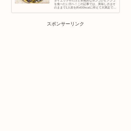
ダイエット中だけど本格的なボンゴレビアンコ
を食べたい方へ！この記事では、美味しさはそ
のままで1人前を約400kcalに抑えて大満足でき
るヘルシーな作り方をご紹介します。オリーブ
オイルを最小限に抑える工夫やアサリの旨味を
活用した、罪悪感ゼロで楽しめるダイエットレ
シピです。
スポンサーリンク