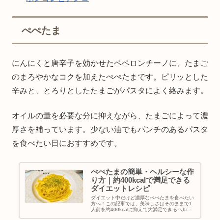
ぺぺたま
にんにくと唐辛子を効かせたペペロンチーノに、たまご
のまろやかなコクを加えたぺぺたまです。ピリッとした
辛みと、とろりとしたたまごがパスタによく絡みます。
オイルの量を必要な分に抑えながら、たまごによって濃
厚さを補っています。少ない油でもパンチのあるパスタ
を食べたい日におすすめです。
ぺぺたまの簡単・ヘルシーな作
り方｜約400kcalで満足できる
ダイエットレシピ
ダイエット中だけど濃厚なぺぺたまを食べたい
方へ！この記事では、美味しさはそのままで1
人前を約400kcalに抑えて大満足できるヘルシ
ーな作り方をご紹介します。オイルを最小限に