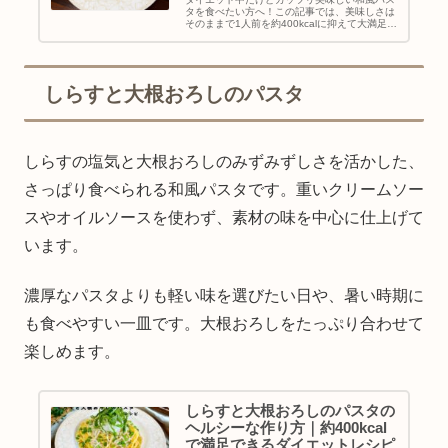
タを食べたい方へ！この記事では、美味しさは
そのままで1人前を約400kcalに抑えて大満足で
きるヘルシーな山椒香るネギひき肉パスタの作
り方をご紹介します。豚モモ赤身肉での脂質カ
ットや香味野菜による風味アップなど、罪悪感
ゼロで楽しめるダイエットレシピです。
しらすと大根おろしのパスタ
しらすの塩気と大根おろしのみずみずしさを活かした、
さっぱり食べられる和風パスタです。重いクリームソー
スやオイルソースを使わず、素材の味を中心に仕上げて
います。
濃厚なパスタよりも軽い味を選びたい日や、暑い時期に
も食べやすい一皿です。大根おろしをたっぷり合わせて
楽しめます。
しらすと大根おろしのパスタの
ヘルシーな作り方｜約400kcal
で満足できるダイエットレシピ