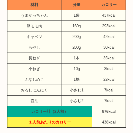
材料
分量
カロリー
うまかっちゃん
1袋
437kcal
豚モモ肉
160g
293kcal
キャベツ
200g
42kcal
もやし
200g
30kcal
長ねぎ
1本
35kcal
小ねぎ
10g
3kcal
ぶなしめじ
1株
22kcal
おろしにんにく
小さじ1
7kcal
醤油
小さじ2
7kcal
カロリー計（2人前）
876kcal
１人前あたりのカロリー
438kcal