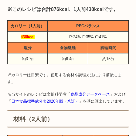
※このレシピは合計876kcal、1人前438kcalです。
カロリー（1人前）
PFCバランス
438kcal
P:24% F:35% C:41%
塩分
食物繊維
調理時間
約3.7g
約6.4g
約15分
※カロリーは目安です。使用する食材や調理方法により前後しま
す。
※当サイトのレシピは文部科学省「
食品成分データベース
」および
「
日本食品標準成分表2020年版（八訂）
」を基に算出しています。
材料（2人前）