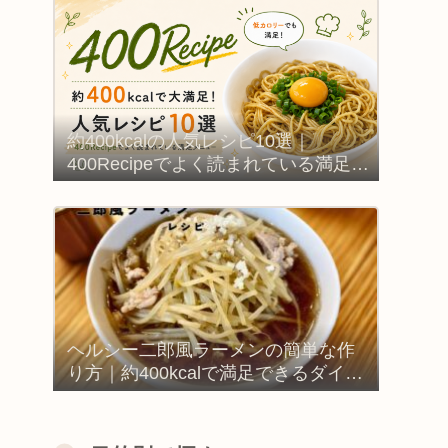
約400kcalの人気レシピ10選｜
400Recipeでよく読まれている満足メ
ニュー
ヘルシー二郎風ラーメンの簡単な作
り方｜約400kcalで満足できるダイエ
ットレシピ