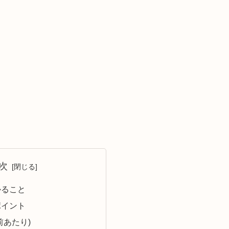
次
かること
ポイント
前あたり)