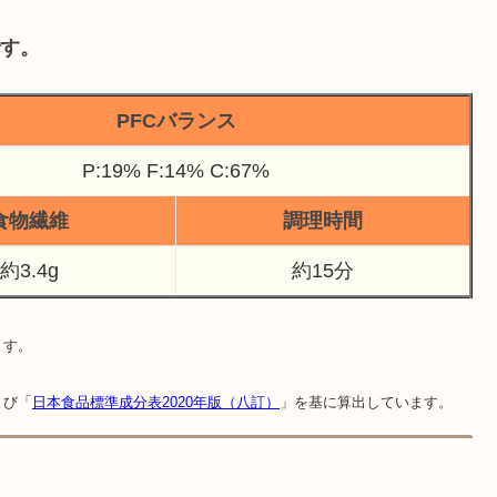
です。
PFCバランス
P:19% F:14% C:67%
食物繊維
調理時間
約3.4g
約15分
ます。
よび「
日本食品標準成分表2020年版（八訂）
」を基に算出しています。