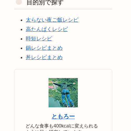
目的別で探す
太らない夜ご飯レシピ
高たんぱくレシピ
時短レシピ
鍋レシピまとめ
丼レシピまとめ
ともろー
どんな食事も400kcalに変えられる