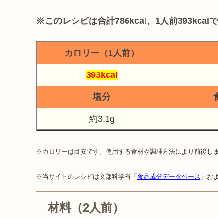
※このレシピは合計786kcal、1人前393kcal
カロリー（1人前）
393kcal
塩分
約3.1g
※カロリーは目安です。使用する食材や調理方法により前後し
※当サイトのレシピは文部科学省「
食品成分データベース
」お
材料（2人前）