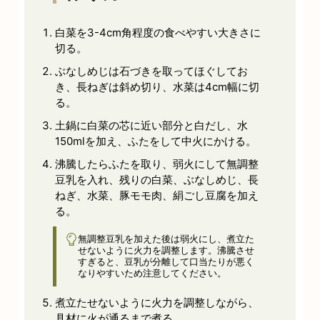
白菜を3-4cm角程度の食べやすい大きさに
切る。
ぶなしめじは石づきを取ってほぐしてお
き、長ねぎは斜め切り、水菜は4cm幅に切
る。
土鍋に白菜の芯に近い部分と白だし、水
150mlを加え、ふたをして中火にかける。
沸騰したらふたを取り、弱火にして無調整
豆乳を入れ、残りの白菜、ぶなしめじ、長
ねぎ、水菜、豚モモ肉、絹ごし豆腐を加え
る。
無調整豆乳を加えた後は弱火にし、煮立た
せないように火力を調整します。沸騰させ
すぎると、豆乳が分離して口当たりが悪く
なりやすいため注意してください。
煮立たせないように火力を調整しながら、
具材に火が通るまで煮る。