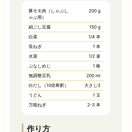
豚モモ肉（しゃぶし
200
g
ゃぶ用）
絹ごし豆腐
150
g
白菜
1/4
本
長ねぎ
1
本
水菜
1/2
束
ぶなしめじ
1
株
無調整豆乳
200
ml
白だし（10倍希釈）
大さじ3
うどん
1
玉
万能ねぎ
2-3
本
作り方