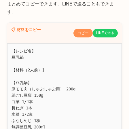
まとめてコピーできます。LINEで送ることもできま
す。
📋 材料をコピー
コピー
LINEで送る
【レシピ名】

豆乳鍋

【材料（2人前）】

【豆乳鍋】

豚モモ肉（しゃぶしゃぶ用） 200g

絹ごし豆腐 150g

白菜 1/4本

長ねぎ 1本

水菜 1/2束

ぶなしめじ 1株

無調整豆乳 200ml
