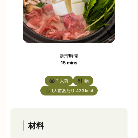
調理時間
minutes
15
mins
2
人前
鍋
1人前あたり
433
材料