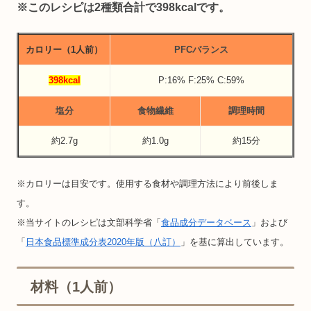
※このレシピは2種類合計で398kcalです。
カロリー（1人前）
PFCバランス
398kcal
P:16% F:25% C:59%
塩分
食物繊維
調理時間
約2.7g
約1.0g
約15分
※カロリーは目安です。使用する食材や調理方法により前後しま
す。
※当サイトのレシピは文部科学省「
食品成分データベース
」および
「
日本食品標準成分表2020年版（八訂）
」を基に算出しています。
材料（1人前）