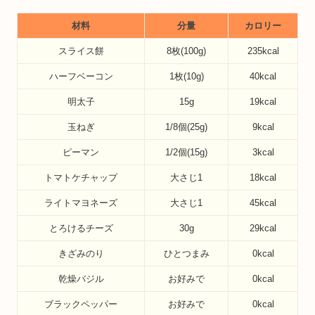
材料
分量
カロリー
スライス餅
8枚(100g)
235kcal
ハーフベーコン
1枚(10g)
40kcal
明太子
15g
19kcal
玉ねぎ
1/8個(25g)
9kcal
ピーマン
1/2個(15g)
3kcal
トマトケチャップ
大さじ1
18kcal
ライトマヨネーズ
大さじ1
45kcal
とろけるチーズ
30g
29kcal
きざみのり
ひとつまみ
0kcal
乾燥バジル
お好みで
0kcal
ブラックペッパー
お好みで
0kcal