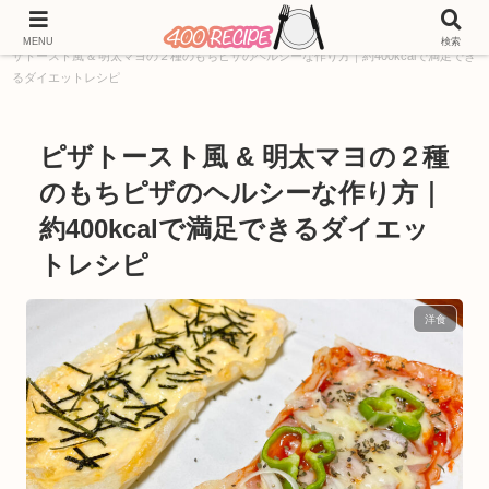
ホーム
400kcal
料理ジャンル別レシピ
洋食
ピ
MENU
検索
ザトースト風 & 明太マヨの２種のもちピザのヘルシーな作り方｜約400kcalで満足でき
るダイエットレシピ
ピザトースト風 & 明太マヨの２種
のもちピザのヘルシーな作り方｜
約400kcalで満足できるダイエッ
トレシピ
洋食