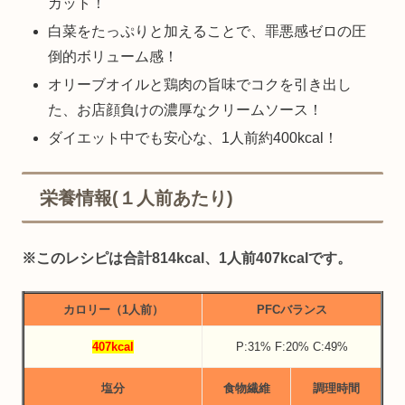
カット！
白菜をたっぷりと加えることで、罪悪感ゼロの圧
倒的ボリューム感！
オリーブオイルと鶏肉の旨味でコクを引き出し
た、お店顔負けの濃厚なクリームソース！
ダイエット中でも安心な、1人前約400kcal！
栄養情報(１人前あたり)
※このレシピは合計814kcal、1人前407kcalです。
カロリー（1人前）
PFCバランス
407kcal
P:31% F:20% C:49%
塩分
食物繊維
調理時間