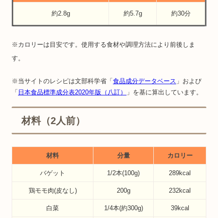
約2.8g
約5.7g
約30分
※カロリーは目安です。使用する食材や調理方法により前後しま
す。
※当サイトのレシピは文部科学省「
食品成分データベース
」および
「
日本食品標準成分表2020年版（八訂）
」を基に算出しています。
材料（2人前）
材料
分量
カロリー
バゲット
1/2本(100g)
289kcal
鶏モモ肉(皮なし)
200g
232kcal
白菜
1/4本(約300g)
39kcal