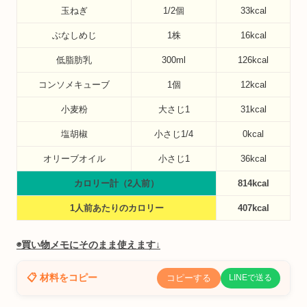
玉ねぎ
1/2個
33kcal
ぶなしめじ
1株
16kcal
低脂肪乳
300ml
126kcal
コンソメキューブ
1個
12kcal
小麦粉
大さじ1
31kcal
塩胡椒
小さじ1/4
0kcal
オリーブオイル
小さじ1
36kcal
カロリー計（2人前）
814kcal
1人前あたりのカロリー
407kcal
◉買い物メモにそのまま使えます↓
📋 材料をコピー
コピーする
LINEで送る