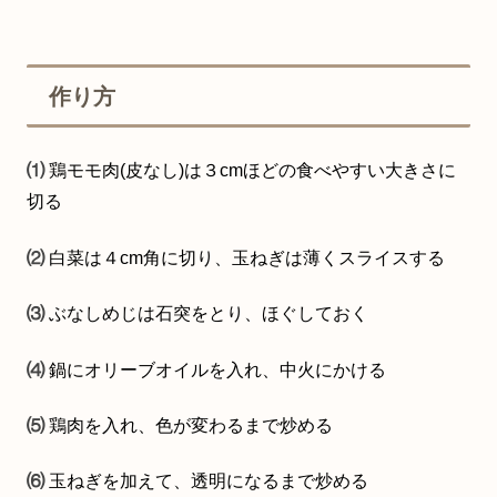
作り方
⑴
鶏モモ肉(皮なし)は３cmほどの食べやすい大きさに
切る
⑵
白菜は４cm角に切り、玉ねぎは薄くスライスする
⑶
ぶなしめじは石突をとり、ほぐしておく
⑷
鍋にオリーブオイルを入れ、中火にかける
⑸
鶏肉を入れ、色が変わるまで炒める
⑹
玉ねぎを加えて、透明になるまで炒める