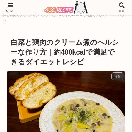
ホーム
400kcal
料理ジャンル別レシピ
洋食
白
MENU
検索
菜と鶏肉のクリーム煮のヘルシーな作り方｜約400kcalで満足できるダイエットレシ
ピ
白菜と鶏肉のクリーム煮のヘルシ
ーな作り方｜約400kcalで満足で
きるダイエットレシピ
洋食