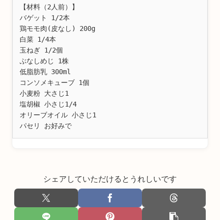
【材料（2人前）】

バゲット 1/2本

鶏モモ肉(皮なし) 200g

白菜 1/4本

玉ねぎ 1/2個

ぶなしめじ 1株

低脂肪乳 300ml

コンソメキューブ 1個

小麦粉 大さじ1

塩胡椒 小さじ1/4

オリーブオイル 小さじ1

パセリ お好みで
シェアしていただけるとうれしいです