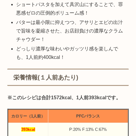
ショートパスタを加えて具沢山にすることで、罪
悪感ゼロの圧倒的ボリューム感！
バターは最小限に抑えつつ、アサリとエビの出汁
で旨味を凝縮させた、お店顔負けの濃厚なクラム
チャウダー！
どっしり濃厚な味わいやガッツリ感を楽しんで
も、1人前約400kcal！
栄養情報(１人前あたり)
※このレシピは合計1572kcal、1人前393kcalです。
カロリー（1人前）
PFCバランス
393kcal
P:20% F:13% C:67%