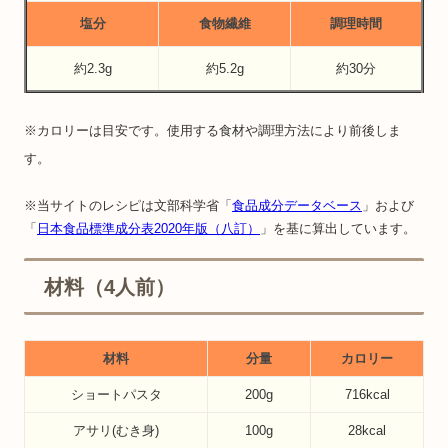
塩分
食物繊維
調理時間
約2.3g
約5.2g
約30分
※カロリーは目安です。使用する食材や調理方法により前後しま
す。
※当サイトのレシピは文部科学省「
食品成分データベース
」および
「
日本食品標準成分表2020年版（八訂）
」を基に算出しています。
材料（4人前）
材料
分量
カロリー
ショートパスタ
200g
716kcal
アサリ(むき身)
100g
28kcal