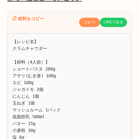
📋 材料をコピー
コピー
LINEで送る
【レシピ名】

クラムチャウダー

【材料（4人前）】

ショートパスタ 200g

アサリ(むき身) 100g

エビ 100g

ジャガイモ 2個

にんじん 1個

玉ねぎ 1個

マッシュルーム 1パック

低脂肪乳 500ml

バター 15g

小麦粉 30g

塩 6g
