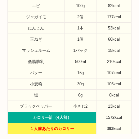
エビ
100g
82kcal
ジャガイモ
2個
177kcal
にんじん
1本
53kcal
玉ねぎ
1個
66kcal
マッシュルーム
1パック
15kcal
低脂肪乳
500ml
210kcal
バター
15g
107kcal
小麦粉
30g
105kcal
塩
6g
0kcal
ブラックペッパー
小さじ2
13kcal
カロリー計（4人前）
1572kcal
１人前あたりのカロリー
393kcal