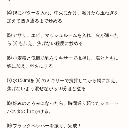
⑷
鍋にバターを入れ、中火にかけ、溶けたら玉ねぎを
加えて透き通るまで炒める
⑸
アサリ、エビ、マッシュルームを入れ、火が通った
ら ⑵ も加え、焦げない程度に炒める
⑹
小麦粉と低脂肪乳をミキサーで撹拌し、塩とともに
鍋に加え、弱火にする
⑺
水150mlを ⑹ のミキサーで撹拌してから鍋に加え、
焦げないよう混ぜながら10分ほど煮る
⑻
好みのとろみになったら、時間通り茹でたショート
パスタの上にかける。
⑼
ブラックペッパーを振り、完成！