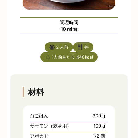
調理時間
minutes
10
mins
2
人前
丼
1人前あたり
440
材料
白ごはん
300
g
サーモン（刺身用）
100
g
アボカド
1/2
個