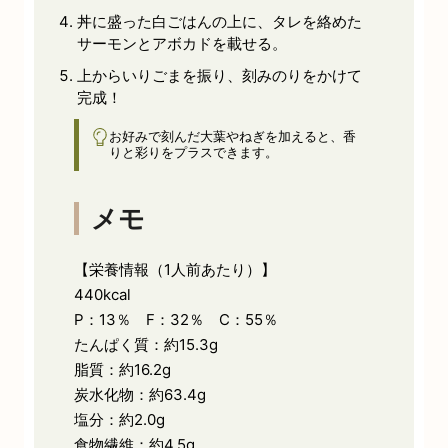
丼に盛った白ごはんの上に、タレを絡めた
サーモンとアボカドを載せる。
上からいりごまを振り、刻みのりをかけて
完成！
お好みで刻んだ大葉やねぎを加えると、香
りと彩りをプラスできます。
メモ
【栄養情報（1人前あたり）】
440kcal
P：13％ F：32％ C：55％
たんぱく質：約15.3g
脂質：約16.2g
炭水化物：約63.4g
塩分：約2.0g
食物繊維：約4.5g