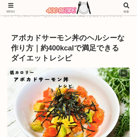
ホーム
400kcal
料理ジャンル別レシピ
丼
アボ
MENU
検索
カドサーモン丼のヘルシーな作り方｜約400kcalで満足できるダイエットレシピ
アボカドサーモン丼のヘルシーな
作り方｜約400kcalで満足できる
ダイエットレシピ
丼