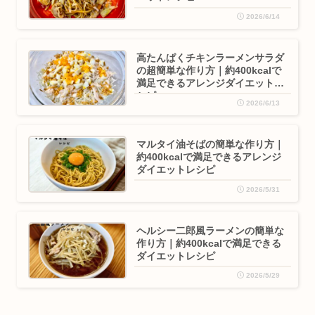
2026/6/14
高たんぱくチキンラーメンサラダ
の超簡単な作り方｜約400kcalで
満足できるアレンジダイエットレ
シピ
2026/6/13
マルタイ油そばの簡単な作り方｜
約400kcalで満足できるアレンジ
ダイエットレシピ
2026/5/31
ヘルシー二郎風ラーメンの簡単な
作り方｜約400kcalで満足できる
ダイエットレシピ
2026/5/29